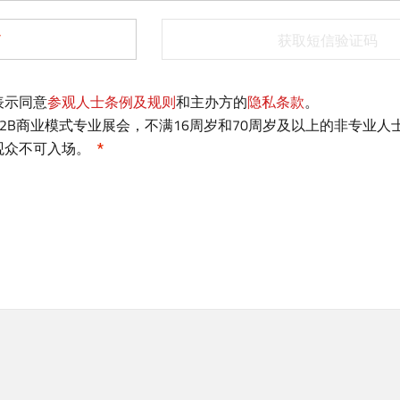
b
)
获取短信验证码
表示同意
参观人士条例及规则
和主办方的
隐私条款
。
2B商业模式专业展会，不满16周岁和70周岁及以上的非专业人
观众不可入场。