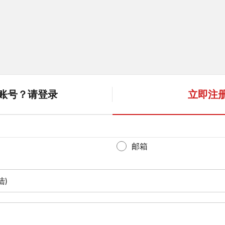
账号？请登录
立即注
(
a
c
t
邮箱
i
v
陆)
e
t
a