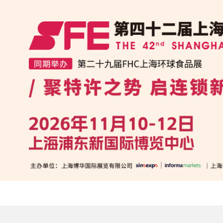
跳
转
到
主
要
内
容